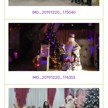
IMG_20191220_175040
IMG_20191220_174353