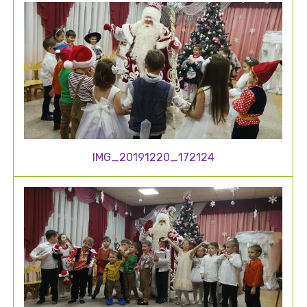
IMG_20191220_172124