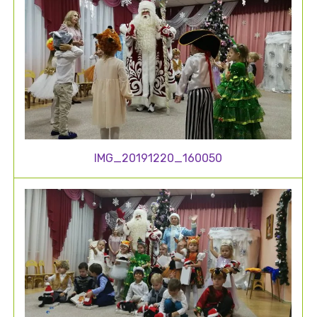
IMG_20191220_160050