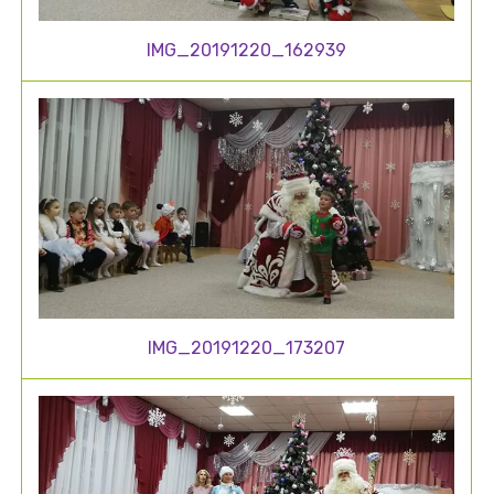
IMG_20191220_162939
IMG_20191220_173207